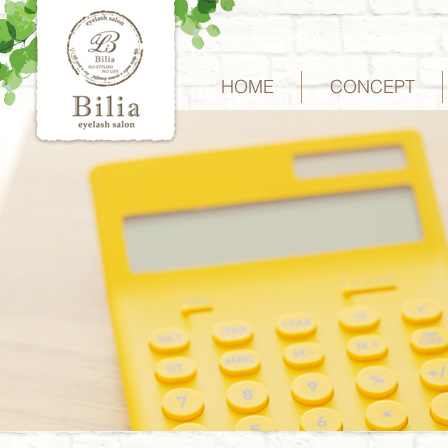
アリア姉妹店☆宮前平『まつげエクステ
HOME
CONCEPT